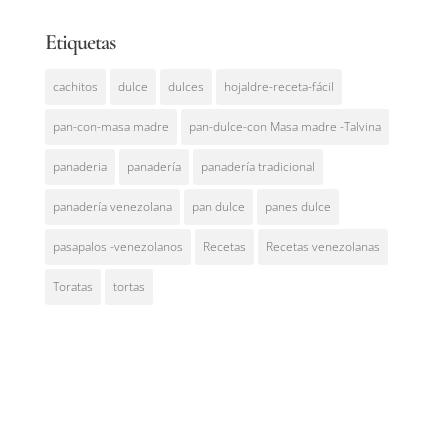
Etiquetas
cachitos
dulce
dulces
hojaldre-receta-fácil
pan-con-masa madre
pan-dulce-con Masa madre -Talvina
panaderia
panadería
panadería tradicional
panadería venezolana
pan dulce
panes dulce
pasapalos -venezolanos
Recetas
Recetas venezolanas
Toratas
tortas