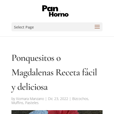
Select Page
Ponquesitos o
Magdalenas Receta fácil
y deliciosa
by
Xiomara Manzano
|
Dic 23, 2022
|
Bizcochos,
Muffins, Pasteles