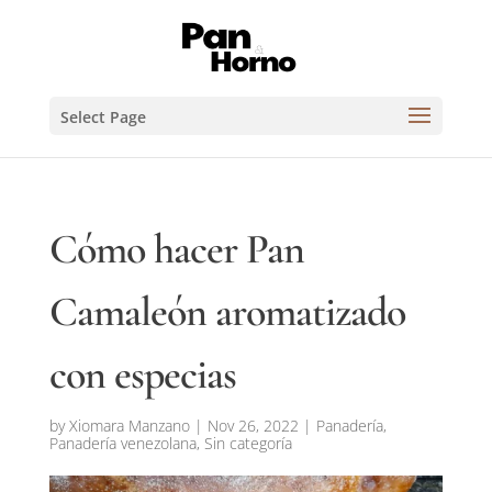
Select Page
Cómo hacer Pan
Camaleón aromatizado
con especias
by
Xiomara Manzano
|
Nov 26, 2022
|
Panadería
,
Panadería venezolana
,
Sin categoría