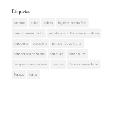
Etiquetas
cachitos
dulce
dulces
hojaldre-receta-fácil
pan-con-masa madre
pan-dulce-con Masa madre -Talvina
panaderia
panadería
panadería tradicional
panadería venezolana
pan dulce
panes dulce
pasapalos -venezolanos
Recetas
Recetas venezolanas
Toratas
tortas