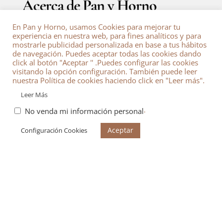
Acerca de Pan y Horno
En Pan y Horno, usamos Cookies para mejorar tu
Acerca de
experiencia en nuestra web, para fines analíticos y para
Calculadora de Conversiones de Cocina
mostrarle publicidad personalizada en base a tus hábitos
Contacto
de navegación. Puedes aceptar todas las cookies dando
Política de Cookie
click al botón "Aceptar '' .Puedes configurar las cookies
Política de privacidad
visitando la opción configuración. También puede leer
Términos y Condiciones
nuestra Política de cookies haciendo click en "Leer más".
Leer Más
.
No venda mi información personal
Entradas recientes
Aceptar
Configuración Cookies
Torta de Zanahoria una delicia fácil de preparar y saludable.
Ambrosías Panes dulces de Masa Brioche Rellenos de chocolate.
Tartaleta de Lemon Curd la mejor receta
Cachitos de jamón con masa madre saludable
Amazon Afiliados
PanyHorno.com participa como red de afiliados de
Amazon Market Place-
Amazon Associates Program
, si deseas comprar un producto listado en