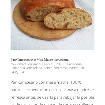
Pan Campesino con Masa Madre 100% natural
by
Xiomara Manzano
|
Feb 16, 2023
|
Panadería
,
Panadería venezolana
,
panes con masa madre
,
Sin
categoría
Pan campesino con masa madre, 100 %
natural fermentación en frio, la masa madre se
refresca antes de usarla para rebajar la posible
acidez, resultando un pan de corteza crujiente