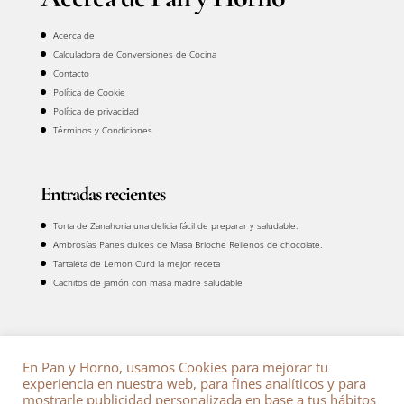
Acerca de
Calculadora de Conversiones de Cocina
Contacto
Política de Cookie
Política de privacidad
Términos y Condiciones
Entradas recientes
Torta de Zanahoria una delicia fácil de preparar y saludable.
Ambrosías Panes dulces de Masa Brioche Rellenos de chocolate.
Tartaleta de Lemon Curd la mejor receta
Cachitos de jamón con masa madre saludable
Amazon Afiliados
En Pan y Horno, usamos Cookies para mejorar tu
PanyHorno.com participa como red de afiliados de
Amazon Market Place-
experiencia en nuestra web, para fines analíticos y para
Amazon Associates Program
, si deseas comprar un producto listado en
mostrarle publicidad personalizada en base a tus hábitos