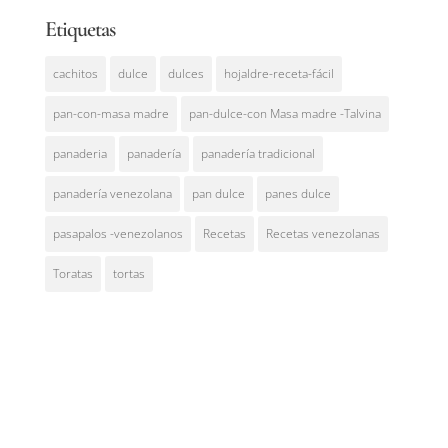
Etiquetas
cachitos
dulce
dulces
hojaldre-receta-fácil
pan-con-masa madre
pan-dulce-con Masa madre -Talvina
panaderia
panadería
panadería tradicional
panadería venezolana
pan dulce
panes dulce
pasapalos -venezolanos
Recetas
Recetas venezolanas
Toratas
tortas