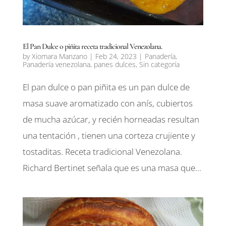
El Pan Dulce o piñita receta tradicional Venezolana.
by
Xiomara Manzano
|
Feb 24, 2023
|
Panadería
,
Panadería venezolana
,
panes dulces
,
Sin categoría
El pan dulce o pan piñita es un pan dulce de
masa suave aromatizado con anís, cubiertos
de mucha azúcar, y recién horneadas resultan
una tentación , tienen una corteza crujiente y
tostaditas. Receta tradicional Venezolana.
Richard Bertinet señala que es una masa que...