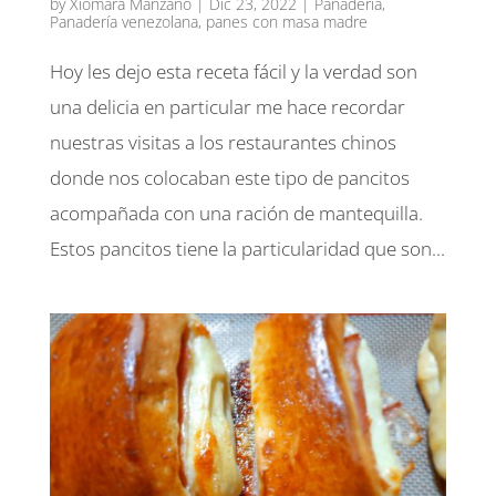
by
Xiomara Manzano
|
Dic 23, 2022
|
Panadería
,
Panadería venezolana
,
panes con masa madre
Hoy les dejo esta receta fácil y la verdad son
una delicia en particular me hace recordar
nuestras visitas a los restaurantes chinos
donde nos colocaban este tipo de pancitos
acompañada con una ración de mantequilla.
Estos pancitos tiene la particularidad que son...